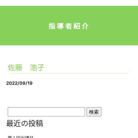
指導者紹介
佐藤 浩子
2022/09/19
検
最近の投稿
索:
第１回出講日