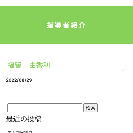
指導者紹介
福留 由香利
2022/08/29
検
最近の投稿
索:
第１回出講日