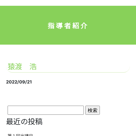
指導者紹介
猿渡 浩
2022/09/21
検
最近の投稿
索:
第１回出講日